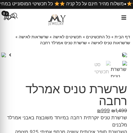
•
בארץ
משלוח מהיר חינם על כל קניה
כל תכשיטי המוסוניי
0
0
דף הבית
»
כל התכשיטים
»
תכשיטים לאישה
»
שרשראות לאישה
»
שרשראות טניס לאישה
»
שרשרת טניס אמרלד רחבה
שרשרת טניס אמרלד
רחבה
₪
999
₪
1,499
שרשרת טניס יוקרתית רחבה במיוחד משובצת באבני אמרלד
מלבנים
השרשרת סופר איכותית עשויה מכסף אמיתי 925 מצופה