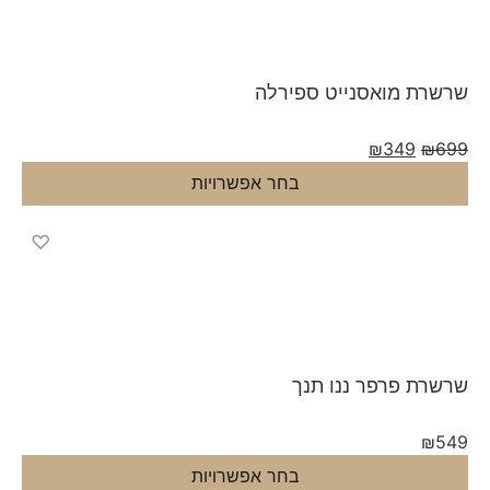
רת מואסנייט ספירלה
₪
349
₪
בחר אפשרויות
♡
רת פרפר ננו תנך
₪
בחר אפשרויות