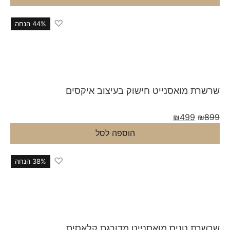
♡
44% הנחה
רת מואסנייט חישוק בעיצוב איקסים
₪
499
₪
הוספה לסל
♡
38% הנחה
רת טניס מואסנייט מדורגת קלאסית