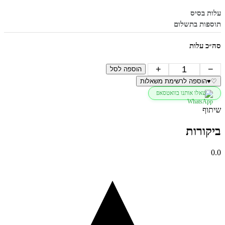
עלות בסיס
תוספות בתשלום
סה״כ עלות
כמות
+
−
הוספה לסל
של
♡
♥
הוספה לרשימת משאלות
שרשרת
שאלו אותנו בוואטסאפ
תליון
פנינה
שיתוף
מלבן
ביקורות
0.0