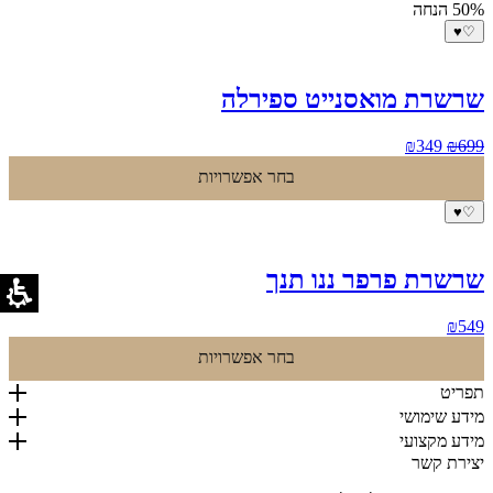
₪399.
₪699.
50% הנחה
♥
♡
שרשרת מואסנייט ספירלה
המחיר
המחיר
₪
349
₪
699
המקורי
הנוכחי
בחר אפשרויות
היה:
הוא:
₪349.
₪699.
♥
♡
שרשרת פרפר ננו תנך
₪
549
בחר אפשרויות
תפריט
מידע שימושי
מידע מקצועי
יצירת קשר