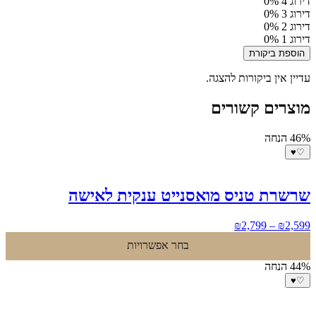
דירוג 4
0%
דירוג 3
0%
דירוג 2
0%
דירוג 1
0%
הוספת ביקורת
עדיין אין ביקורות להצגה.
מוצרים קשורים
46% הנחה
♥
♡
שרשרת טניס מואסנייט ענקית לאישה
טווח
₪
2,799
–
₪
2,599
מחירים:
בחר אפשרויות
עד
44% הנחה
♥
♡