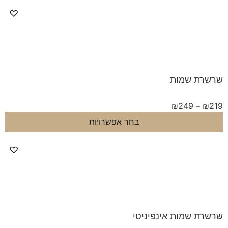
♡
ת שמות
₪
249
–
בחר אפשרויות
♡
 שמות אינפיניטי