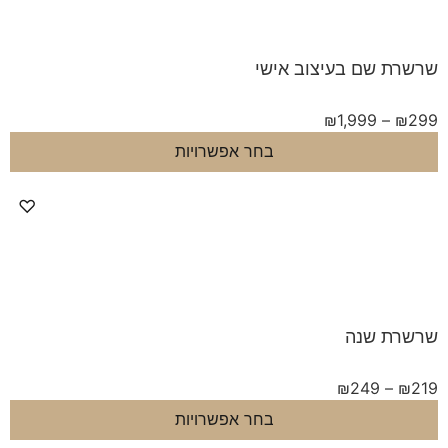
ת שם בעיצוב אישי
₪
1,999
–
בחר אפשרויות
♡
ת שנה
₪
249
–
בחר אפשרויות