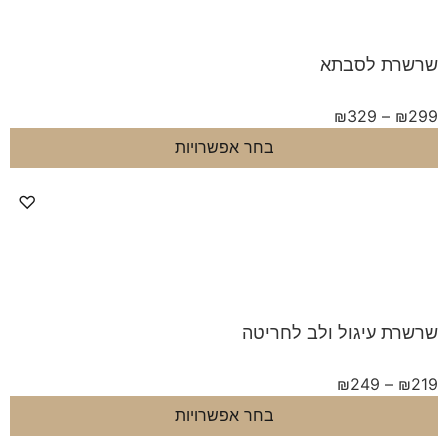
ת לסבתא
₪
329
–
בחר אפשרויות
♡
 עיגול ולב לחריטה
₪
249
–
בחר אפשרויות