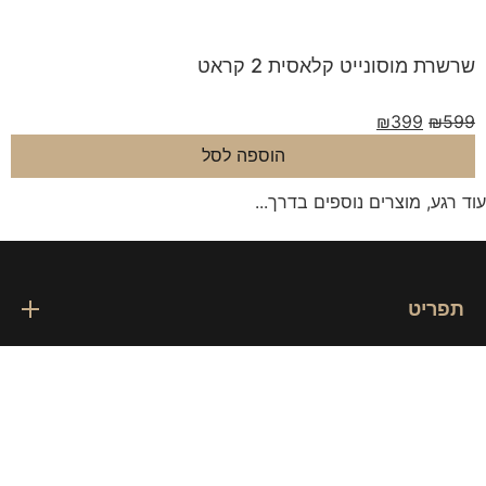
מוסונייט קלאסית 2 קראט
₪
399
הוספה לסל
, מוצרים נוספים בדרך...
יט
ע שימושי
ע מקצועי
רת קשר
 הטלפון להתקשרות והודעות ווצאפ