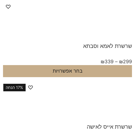
♡
ת לאמא וסבתא
₪
339
–
בחר אפשרויות
♡
17% הנחה
ת אייס לאישה