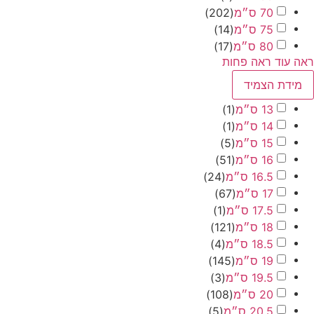
70 ס״מ
(
202
)
75 ס״מ
(
14
)
80 ס״מ
(
17
)
ד
ראה פחות
 הצמיד
13 ס״מ
(
1
)
14 ס״מ
(
1
)
15 ס״מ
(
5
)
16 ס״מ
(
51
)
16.5 ס״מ
(
24
)
17 ס״מ
(
67
)
17.5 ס״מ
(
1
)
18 ס״מ
(
121
)
18.5 ס״מ
(
4
)
19 ס״מ
(
145
)
19.5 ס״מ
(
3
)
20 ס״מ
(
108
)
20.5 ס״מ
(
5
)