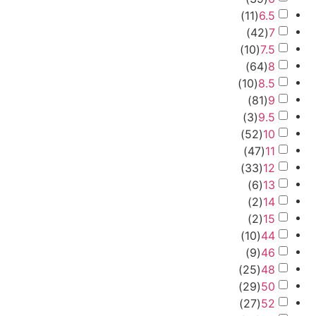
)
11
(
6.5
)
42
(
7
)
10
(
7.5
)
64
(
8
)
10
(
8.5
)
81
(
9
)
3
(
9.5
)
52
(
10
)
47
(
11
)
33
(
12
)
6
(
13
)
2
(
14
)
2
(
15
)
10
(
44
)
9
(
46
)
25
(
48
)
29
(
50
)
27
(
52