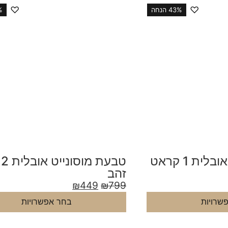
♡
♡
43% הנחה
4%
טבעת מוסונייט אובלית 1 קראט
ט
זהב
₪
449
₪
799
שרויות
בחר אפשרויות