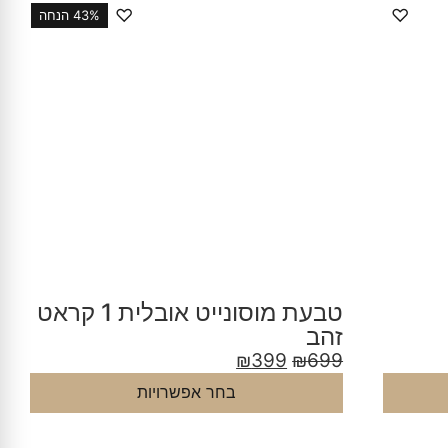
♡
♡
43% הנחה
טבעת מוסונייט אובלית 1 קראט
זהב
₪
399
₪
699
בחר אפשרויות