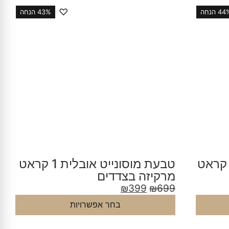
♡
4 הנחה
43% הנחה
טבעת מוסונייט אובלית 1 קראט
מרקיזה בצדדים
₪
399
₪
699
בחר אפשרויות