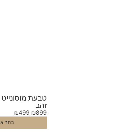
זהב
₪
499
₪
899
בחר אפ