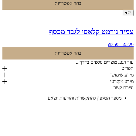
בחר אפשרויות
עד
♥
♡
צמיד גורמט קלאסי לגבר מכסף
טווח
₪
259
–
₪
229
מחירים:
בחר אפשרויות
עד
עוד רגע, מוצרים נוספים בדרך...
תפריט
מידע שימושי
מידע מקצועי
יצירת קשר
מספר הטלפון להתקשרות והודעות ווצאפ