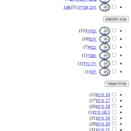
(
1
)
זהב אמיתי 14K
צבע התכשיט
)
15
(
שחור
)
10
(
זהב
)
7
(
כסף
)
1
(
אפור
)
1
(
רוז גולד
)
1
(
לבן
מידת הצמיד
16 ס״מ
(
15
)
17 ס״מ
(
17
)
18 ס״מ
(
26
)
18.5 ס״מ
(
1
)
19 ס״מ
(
31
)
20 ס״מ
(
29
)
21 ס״מ
(
31
)