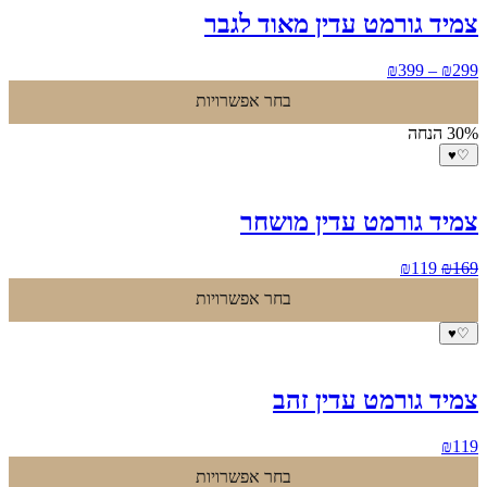
צמיד גורמט עדין מאוד לגבר
טווח
₪
399
–
₪
299
מחירים:
בחר אפשרויות
עד
30% הנחה
♥
♡
צמיד גורמט עדין מושחר
המחיר
המחיר
₪
119
₪
169
המקורי
הנוכחי
בחר אפשרויות
היה:
הוא:
₪119.
₪169.
♥
♡
צמיד גורמט עדין זהב
₪
119
בחר אפשרויות