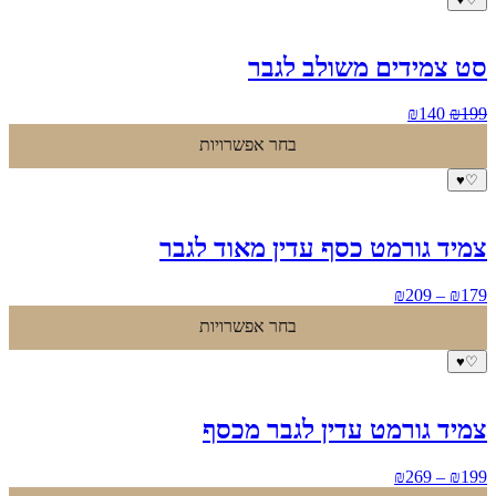
סט צמידים משולב לגבר
המחיר
המחיר
₪
140
₪
199
המקורי
הנוכחי
בחר אפשרויות
היה:
הוא:
₪140.
₪199.
♥
♡
צמיד גורמט כסף עדין מאוד לגבר
טווח
₪
209
–
₪
179
מחירים:
בחר אפשרויות
עד
♥
♡
צמיד גורמט עדין לגבר מכסף
טווח
₪
269
–
₪
199
מחירים: